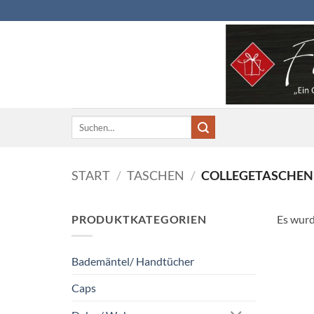
Zum
Inhalt
springen
Suchen
nach:
START
/
TASCHEN
/
COLLEGETASCHEN
PRODUKTKATEGORIEN
Es wurd
Bademäntel/ Handtücher
Caps