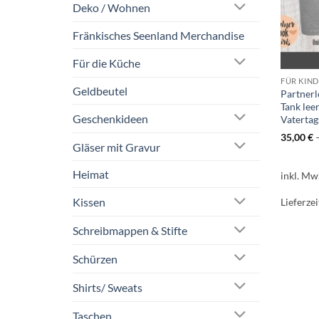
Deko / Wohnen
Fränkisches Seenland Merchandise
Für die Küche
FÜR KIN
Geldbeutel
Partnerlo
Tank lee
Geschenkideen
Vaterta
35,00
€
Gläser mit Gravur
Heimat
inkl. Mw
Kissen
Lieferzei
Schreibmappen & Stifte
Schürzen
Shirts/ Sweats
Taschen