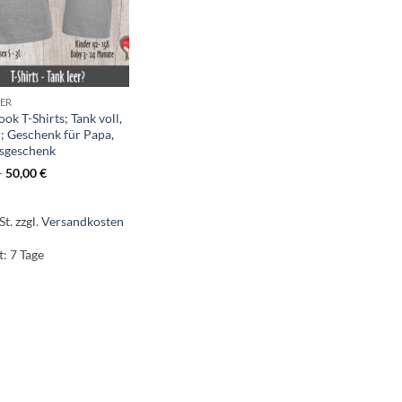
DER
ok T-Shirts; Tank voll,
r; Geschenk für Papa,
gsgeschenk
–
50,00
€
St.
zzgl.
Versandkosten
t:
7 Tage