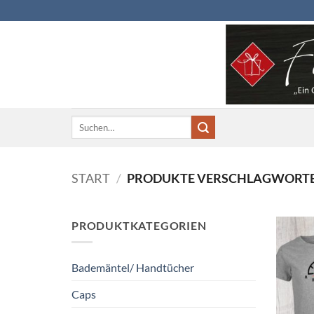
Zum
Inhalt
springen
Suchen
nach:
START
/
PRODUKTE VERSCHLAGWORTET
PRODUKTKATEGORIEN
Bademäntel/ Handtücher
Caps