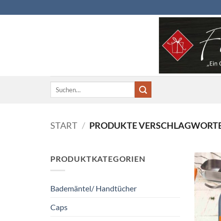
Zum
Inhalt
springen
Suchen
nach:
START
/
PRODUKTE VERSCHLAGWORTET
PRODUKTKATEGORIEN
Bademäntel/ Handtücher
Caps