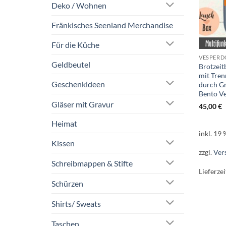
Deko / Wohnen
Fränkisches Seenland Merchandise
Für die Küche
VESPERD
Geldbeutel
Brotzeit
mit Tren
Geschenkideen
durch Gr
Bento V
Gläser mit Gravur
45,00
€
Heimat
inkl. 19
Kissen
zzgl.
Ver
Schreibmappen & Stifte
Lieferzei
Schürzen
Shirts/ Sweats
Taschen