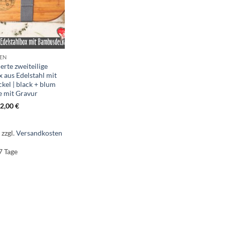
EN
erte zweiteilige
x aus Edelstahl mit
el | black + blum
e mit Gravur
2,00
€
.
zzgl.
Versandkosten
7 Tage