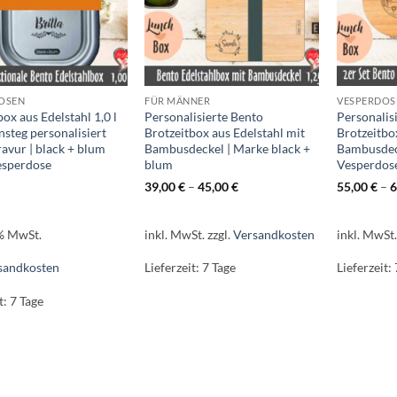
OSEN
FÜR MÄNNER
VESPERDOS
box aus Edelstahl 1,0 l
Personalisierte Bento
Personalisi
nsteg personalisiert
Brotzeitbox aus Edelstahl mit
Brotzeitbo
avur | black + blum
Bambusdeckel | Marke black +
Bambusdeck
esperdose
blum
Vesperdos
39,00
€
–
45,00
€
55,00
€
–
6
 % MwSt.
inkl. MwSt.
zzgl.
Versandkosten
inkl. MwSt
sandkosten
Lieferzeit:
7 Tage
Lieferzeit:
t:
7 Tage