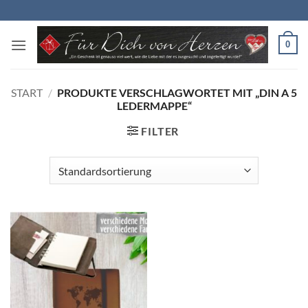
Zum
Inhalt
springen
0
START
/
PRODUKTE VERSCHLAGWORTET MIT „DIN A 5
LEDERMAPPE“
FILTER