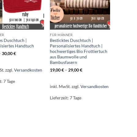
DER
FÜR MÄNNER
es Duschtuch |
Besticktes Duschtuch |
isiertes Handtuch
Personalisiertes Handtuch |
hochwertiges Bio Frottiertuch
–
30,00
€
aus Baumwolle und
Bambusfasern
St.
zzgl.
Versandkosten
19,00
€
–
29,00
€
t:
7 Tage
inkl. MwSt.
zzgl.
Versandkosten
Lieferzeit:
7 Tage