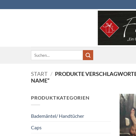
Zum
Inhalt
springen
Suchen
nach:
START
/
PRODUKTE VERSCHLAGWORTET
NAME“
PRODUKTKATEGORIEN
Bademäntel/ Handtücher
Caps