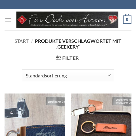
Zum
Inhalt
springen
0
START
/
PRODUKTE VERSCHLAGWORTET MIT
„GEEKERY“
FILTER