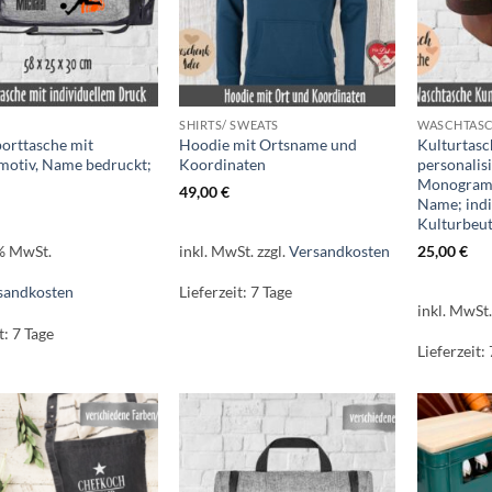
SHIRTS/ SWEATS
WASCHTAS
orttasche mit
Hoodie mit Ortsname und
Kulturtasc
otiv, Name bedruckt;
Koordinaten
personalis
Monogramm
49,00
€
Name; indi
Kulturbeut
 % MwSt.
inkl. MwSt.
zzgl.
Versandkosten
25,00
€
sandkosten
Lieferzeit:
7 Tage
inkl. MwSt
t:
7 Tage
Lieferzeit: