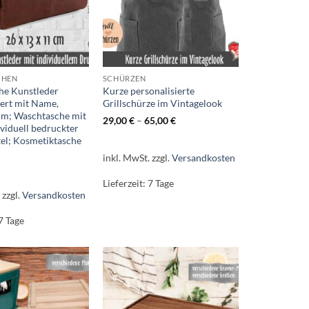
CHEN
SCHÜRZEN
he Kunstleder
Kurze personalisierte
iert mit Name,
Grillschürze im Vintagelook
; Waschtasche mit
29,00
€
–
65,00
€
viduell bedruckter
el; Kosmetiktasche
inkl. MwSt.
zzgl.
Versandkosten
Lieferzeit:
7 Tage
.
zzgl.
Versandkosten
7 Tage