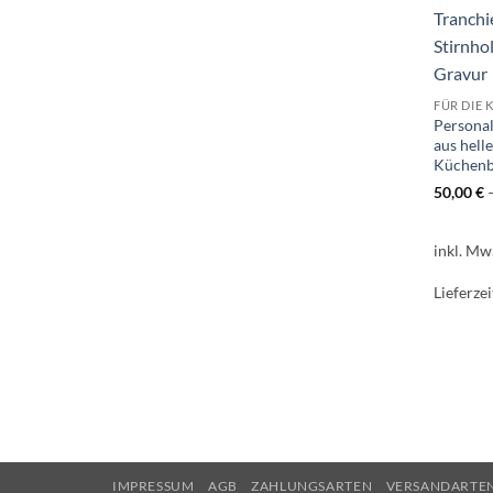
FÜR DIE 
Personal
aus hell
Küchenb
50,00
€
inkl. Mw
Lieferzei
IMPRESSUM
AGB
ZAHLUNGSARTEN
VERSANDARTE