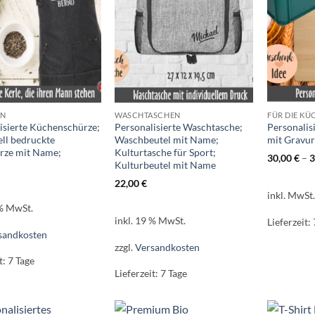
EN
WASCHTASCHEN
FÜR DIE KÜ
isierte Küchenschürze;
Personalisierte Waschtasche;
Personalisi
ell bedruckte
Waschbeutel mit Name;
mit Gravu
ürze mit Name;
Kulturtasche für Sport;
30,00
€
–
3
Kulturbeutel mit Name
22,00
€
inkl. MwSt
 % MwSt.
inkl. 19 % MwSt.
Lieferzeit:
sandkosten
zzgl.
Versandkosten
t:
7 Tage
Lieferzeit:
7 Tage