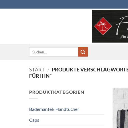
Zum
Inhalt
springen
Suchen
nach:
START
/
PRODUKTE VERSCHLAGWORTE
FÜR IHN“
PRODUKTKATEGORIEN
Bademäntel/ Handtücher
Caps