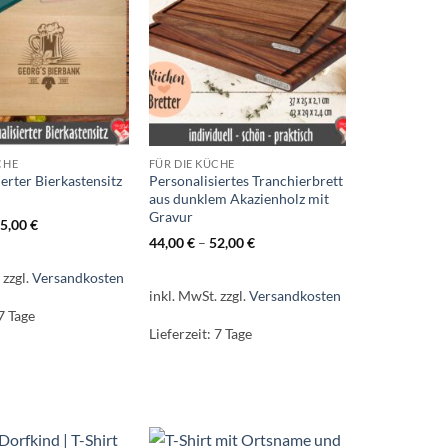
CHE
FÜR DIE KÜCHE
erter Bierkastensitz
Personalisiertes Tranchierbrett
r
aus dunklem Akazienholz mit
Gravur
5,00
€
44,00
€
–
52,00
€
.
zzgl.
Versandkosten
inkl. MwSt.
zzgl.
Versandkosten
7 Tage
Lieferzeit:
7 Tage