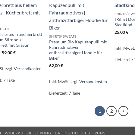
SHIRTS/ SW
T-Shirt Dor
Stadtkind
KÜCHE
25,00
€
isiertes Tranchierbrett
SHIRTS/ SWEATS
em Stirnholz |
Premium Bio Kapuzenpulli mit
rett mit Gravur
Fahrradmotiven |
inkl. MwSt
anthrazitfarbiger Hoodie für
–
59,00
€
Biker
Lieferzeit:
62,00
€
St.
zzgl.
Versandkosten
t:
7 Tage
inkl. MwSt.
zzgl.
Versandkosten
Lieferzeit:
7 Tage
1
2
N
WIDERRUFSBELEHRUNG
DATENSCHUTZBELEHRUNG