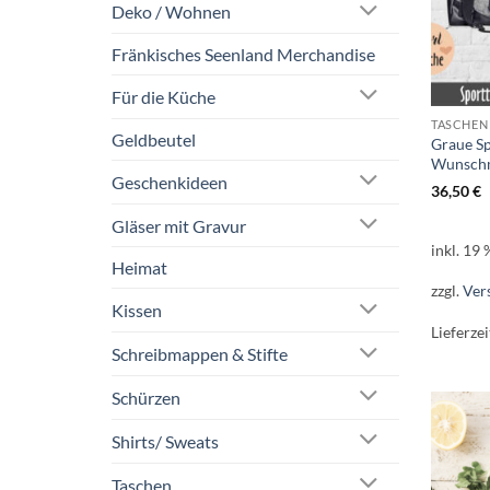
Deko / Wohnen
Fränkisches Seenland Merchandise
Für die Küche
TASCHEN
Geldbeutel
Graue Sp
Wunschm
Geschenkideen
36,50
€
Gläser mit Gravur
inkl. 19
Heimat
zzgl.
Ver
Kissen
Lieferzei
Schreibmappen & Stifte
Schürzen
Shirts/ Sweats
Taschen