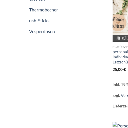
Thermobecher
usb-Sticks
Vesperdosen
SCHÜRZ
personal
individu
Latzsch
25,00
€
inkl. 19
zzgl.
Ver
Lieferzei