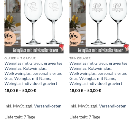
GLÄSER MIT GRAVUR
TRINKGLÄSER
Weinglas mit Gravur, graviertes
Weinglas mit Gravur, graviertes
Weinglas, Rotweinglas,
Weinglas, Rotweinglas,
Weißweinglas, personalisiertes
Weißweinglas, personalisiertes
Glas, Weinglas mit Name,
Glas, Weinglas mit Name,
Weinglas individuell graviert
Weinglas individuell graviert
18,00
€
–
50,00
€
18,00
€
–
50,00
€
inkl. MwSt.
zzgl.
Versandkosten
inkl. MwSt.
zzgl.
Versandkosten
Lieferzeit:
7 Tage
Lieferzeit:
7 Tage