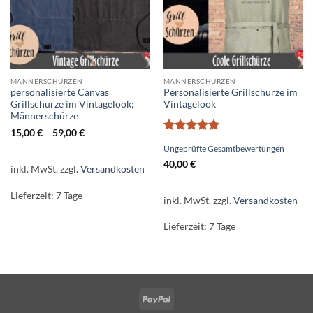
MÄNNERSCHÜRZEN
MÄNNERSCHÜRZEN
personalisierte Canvas
Personalisierte Grillschürze im
Grillschürze im Vintagelook;
Vintagelook
Männerschürze
15,00
€
–
59,00
€
Bewertet
Ungeprüfte Gesamtbewertungen
mit
5
von
5
40,00
€
inkl. MwSt.
zzgl.
Versandkosten
Lieferzeit:
7 Tage
inkl. MwSt.
zzgl.
Versandkosten
Lieferzeit:
7 Tage
PayPal