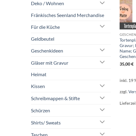
Deko / Wohnen
Fränkisches Seenland Merchandise
Für die Küche
GESCHENK
Geldbeutel
Tortenpl
Gravur; 
Geschenkideen
Name; Ge
Geschen
Gläser mit Gravur
35,00
€
Heimat
inkl. 19
Kissen
zzgl.
Ver
Schreibmappen & Stifte
Lieferzei
Schürzen
Shirts/ Sweats
Taschen