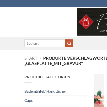
Zum
Inhalt
springen
Suchen
nach:
START
/
PRODUKTE VERSCHLAGWORTE
„GLASPLATTE_MIT_GRAVUR“
PRODUKTKATEGORIEN
Bademäntel/ Handtücher
Caps