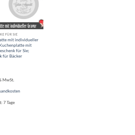
E FÜR SIE
atte mit individueller
Kuchenplatte mit
schenk für Sie;
k für Bäcker
 % MwSt.
sandkosten
t:
7 Tage