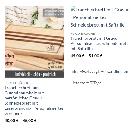
FÜR DIE KÜCHE
Tranchierbrett mit Gravur |
Personalisiertes Schneidebrett
mit Saftrille
45,00
€
–
51,00
€
inkl. MwSt.
zzgl.
Versandkosten
Lieferzeit:
7 Tage
FÜR DIE KÜCHE
Tranchierbrett aus
Gummibaumholz mit
persönlicher Gravur;
Schneidebrett mit
Laserbranding; Personalisiertes
Geschenk
40,00
€
–
45,00
€