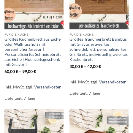
FÜR DIE KÜCHE
FÜR DIE KÜCHE
Großes Küchenbrett aus Eiche
Großes Tranchierbrett Bambus
oder Wallnussholz mit
mit Gravur, graviertes
persönlicher Gravur |
Schneidebrett, personalisiertes
Personalisiertes Schneidebrett
Grillbrett, individuell graviertes
aus Eiche | Hochzeitsgeschenk
Küchenbrett
mit Gravur |
30,00
€
–
42,00
€
60,00
€
–
99,00
€
inkl. MwSt.
zzgl.
Versandkosten
inkl. MwSt.
zzgl.
Versandkosten
Lieferzeit:
7 Tage
Lieferzeit:
7 Tage