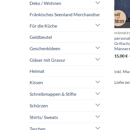
Deko / Wohnen
Fränkisches Seenland Merchandise
Für die Küche
MÄNNER
Geldbeutel
personal
Grillsch
Geschenkideen
Männers
15,00
€
Gläser mit Gravur
Heimat
inkl. Mw
Kissen
Lieferzei
Schreibmappen & Stifte
Schürzen
Shirts/ Sweats
Taschen