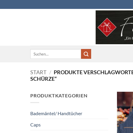
Zum
Inhalt
springen
Suchen
nach:
START
/
PRODUKTE VERSCHLAGWORTET
SCHÜRZE“
PRODUKTKATEGORIEN
Bademäntel/ Handtücher
Caps