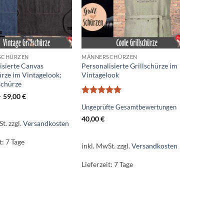
SCHÜRZEN
MÄNNERSCHÜRZEN
isierte Canvas
Personalisierte Grillschürze im
ürze im Vintagelook;
Vintagelook
chürze
–
59,00
€
Bewertet
Ungeprüfte Gesamtbewertungen
mit
5
von
5
40,00
€
St.
zzgl.
Versandkosten
t:
7 Tage
inkl. MwSt.
zzgl.
Versandkosten
Lieferzeit:
7 Tage