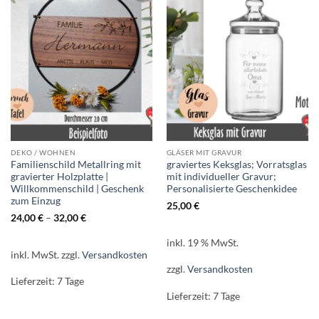
DEKO / WOHNEN
GLÄSER MIT GRAVUR
Familienschild Metallring mit
graviertes Keksglas; Vorratsglas
gravierter Holzplatte |
mit individueller Gravur;
Willkommenschild | Geschenk
Personalisierte Geschenkidee
zum Einzug
25,00
€
24,00
€
–
32,00
€
inkl. 19 % MwSt.
inkl. MwSt.
zzgl.
Versandkosten
zzgl.
Versandkosten
Lieferzeit:
7 Tage
Lieferzeit:
7 Tage