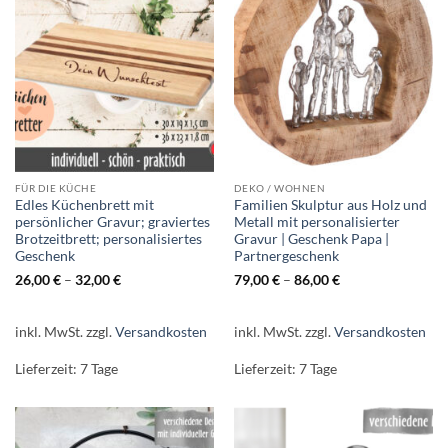
FÜR DIE KÜCHE
DEKO / WOHNEN
Edles Küchenbrett mit
Familien Skulptur aus Holz und
persönlicher Gravur; graviertes
Metall mit personalisierter
Brotzeitbrett; personalisiertes
Gravur | Geschenk Papa |
Geschenk
Partnergeschenk
26,00
€
–
32,00
€
79,00
€
–
86,00
€
inkl. MwSt.
zzgl.
Versandkosten
inkl. MwSt.
zzgl.
Versandkosten
Lieferzeit:
7 Tage
Lieferzeit:
7 Tage