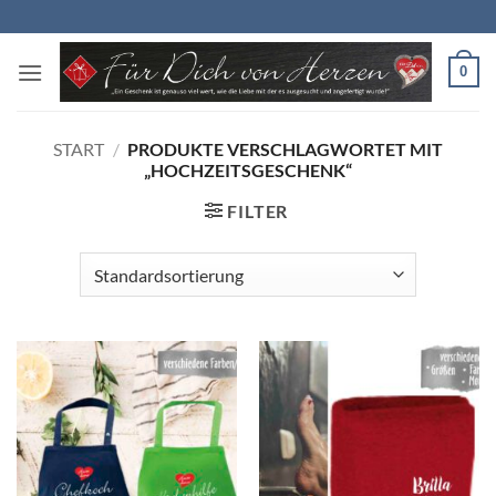
Zum
Inhalt
springen
0
START
/
PRODUKTE VERSCHLAGWORTET MIT
„HOCHZEITSGESCHENK“
FILTER