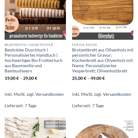
BADEMÄNTEL/ HANDTÜCHER
FÜR DIE KÜCHE
Besticktes Duschtuch |
Brotzeitbrett aus Olivenholz mit
Personalisiertes Handtuch |
persönlicher Gravur;
hochwertiges Bio Frottiertuch
Küchenbrett aus Olivenholz mit
aus Baumwolle und
Name; Personalisiertes
Bambusfasern
Vesperbrett; Olivenholzbrett
19,00
€
–
29,00
€
25,00
€
–
49,00
€
inkl. MwSt.
zzgl.
Versandkosten
inkl. MwSt.
zzgl.
Versandkosten
Lieferzeit:
7 Tage
Lieferzeit:
7 Tage