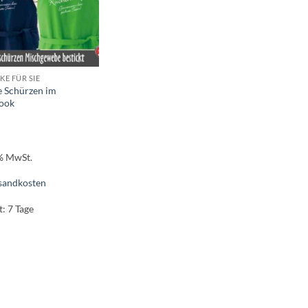
E FÜR SIE
e Schürzen im
look
 % MwSt.
sandkosten
t:
7 Tage