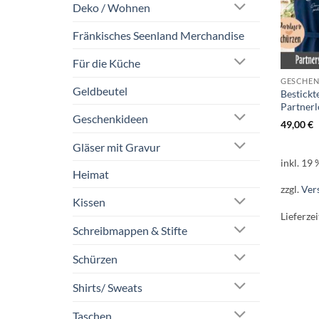
Deko / Wohnen
Fränkisches Seenland Merchandise
Für die Küche
GESCHENK
Geldbeutel
Bestickt
Partner
Geschenkideen
49,00
€
Gläser mit Gravur
inkl. 19
Heimat
zzgl.
Ver
Kissen
Lieferzei
Schreibmappen & Stifte
Schürzen
Shirts/ Sweats
Taschen