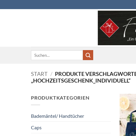
Zum
Inhalt
springen
Suchen
nach:
START
/
PRODUKTE VERSCHLAGWORTE
„HOCHZEITSGESCHENK_INDIVIDUELL“
PRODUKTKATEGORIEN
Bademäntel/ Handtücher
Caps