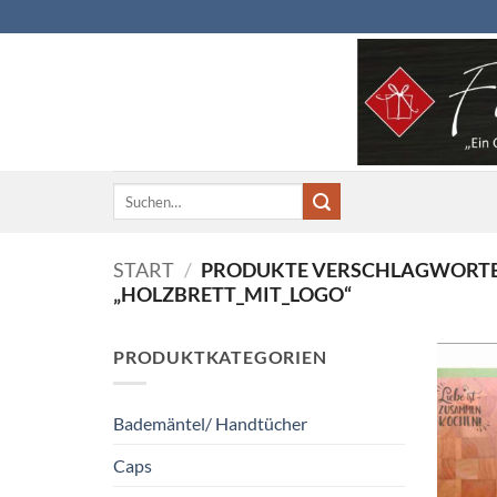
Zum
Inhalt
springen
Suchen
nach:
START
/
PRODUKTE VERSCHLAGWORTE
„HOLZBRETT_MIT_LOGO“
PRODUKTKATEGORIEN
Bademäntel/ Handtücher
Caps