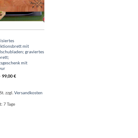
isiertes
ktionsbrett mit
lschubladen; graviertes
rett;
tsgeschenk mit
vur
–
99,00
€
St.
zzgl.
Versandkosten
t:
7 Tage