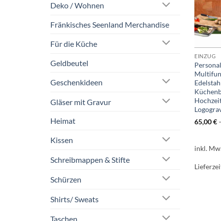
Deko / Wohnen
Fränkisches Seenland Merchandise
Für die Küche
EINZUG
Geldbeutel
Personal
Multifun
Geschenkideen
Edelstah
Küchenb
Hochzei
Gläser mit Gravur
Logogra
Heimat
65,00
€
Kissen
inkl. Mw
Schreibmappen & Stifte
Lieferzei
Schürzen
Shirts/ Sweats
Taschen