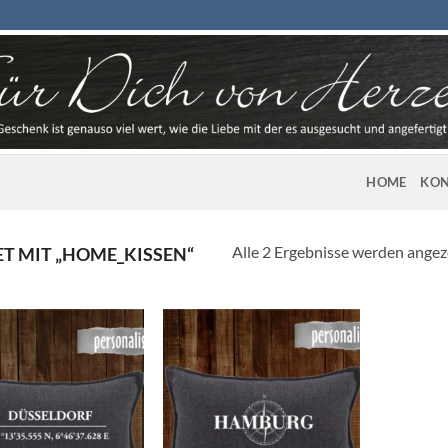
HOME
KON
Alle 2 Ergebnisse werden angez
 MIT „HOME_KISSEN“