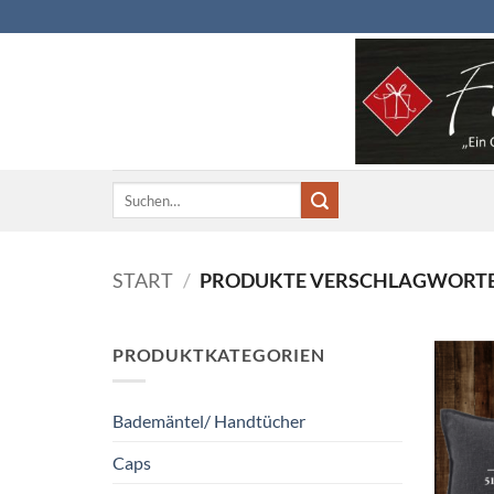
Zum
Inhalt
springen
Suchen
nach:
START
/
PRODUKTE VERSCHLAGWORTET
PRODUKTKATEGORIEN
Bademäntel/ Handtücher
Caps