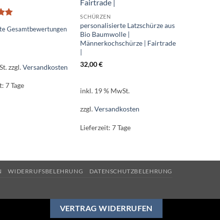
SCHÜRZEN
t
personalisierte Latzschürze aus
fte Gesamtbewertungen
on
Bio Baumwolle |
Männerkochschürze | Fairtrade
|
32,00
€
St.
zzgl.
Versandkosten
t:
7 Tage
inkl. 19 % MwSt.
zzgl.
Versandkosten
Lieferzeit:
7 Tage
N
WIDERRUFSBELEHRUNG
DATENSCHUTZBELEHRUNG
VERTRAG WIDERRUFEN