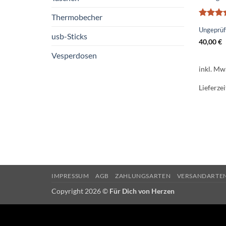
Thermobecher
Bewerte
Ungeprü
mit
5
v
usb-Sticks
5
40,00
€
Vesperdosen
inkl. Mw
Lieferzei
IMPRESSUM
AGB
ZAHLUNGSARTEN
VERSANDARTE
Copyright 2026 ©
Für Dich von Herzen