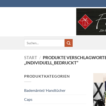
Zum
Inhalt
springen
Suchen
nach:
START
/
PRODUKTE VERSCHLAGWORTE
„INDIVIDUELL_BEDRUCKT“
PRODUKTKATEGORIEN
Bademäntel/ Handtücher
Caps