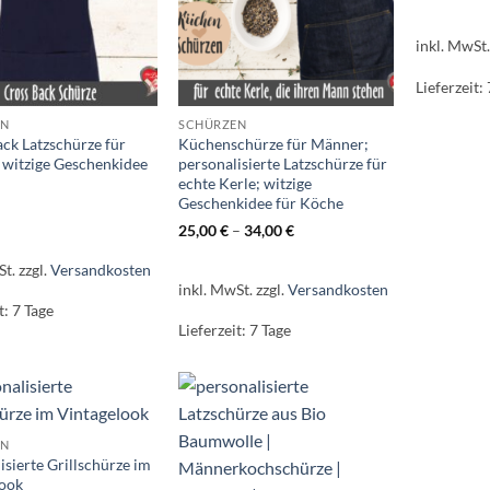
inkl. MwSt
Lieferzeit:
EN
SCHÜRZEN
ck Latzschürze für
Küchenschürze für Männer;
 witzige Geschenkidee
personalisierte Latzschürze für
echte Kerle; witzige
Geschenkidee für Köche
25,00
€
–
34,00
€
St.
zzgl.
Versandkosten
inkl. MwSt.
zzgl.
Versandkosten
t:
7 Tage
Lieferzeit:
7 Tage
EN
isierte Grillschürze im
look