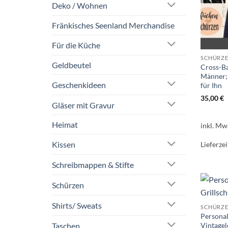
Deko / Wohnen
Fränkisches Seenland Merchandise
Für die Küche
SCHÜRZ
Geldbeutel
Cross-Ba
Männer;
Geschenkideen
für Ihn
35,00
€
Gläser mit Gravur
Heimat
inkl. Mw
Kissen
Lieferzei
Schreibmappen & Stifte
Schürzen
Shirts/ Sweats
SCHÜRZ
Personal
Taschen
Vintage