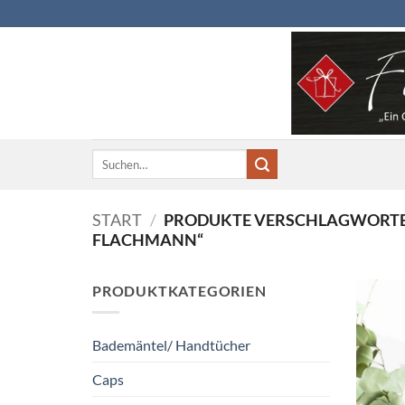
Zum
Inhalt
springen
Suchen
nach:
START
/
PRODUKTE VERSCHLAGWORTET
FLACHMANN“
PRODUKTKATEGORIEN
Bademäntel/ Handtücher
Caps