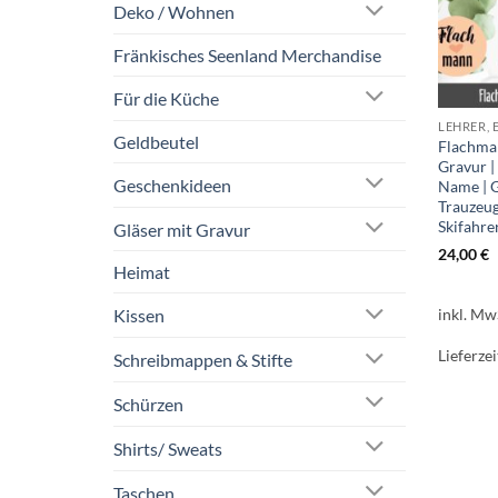
Deko / Wohnen
Fränkisches Seenland Merchandise
Für die Küche
LEHRER, 
Geldbeutel
Flachman
Gravur |
Geschenkideen
Name | 
Trauzeu
Skifahre
Gläser mit Gravur
24,00
€
Heimat
inkl. Mw
Kissen
Lieferzei
Schreibmappen & Stifte
Schürzen
Shirts/ Sweats
Taschen