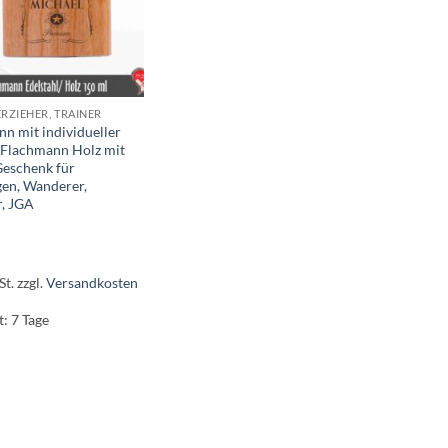
ERZIEHER, TRAINER
n mit individueller
 Flachmann Holz mit
Geschenk für
gen, Wanderer,
r, JGA
St.
zzgl.
Versandkosten
t:
7 Tage