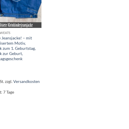
SWEATS
e Jeansjacke! – mit
isertem Motiv,
 zum 1. Geburtstag,
 zur Geburt,
tagsgeschenk
St.
zzgl.
Versandkosten
t:
7 Tage