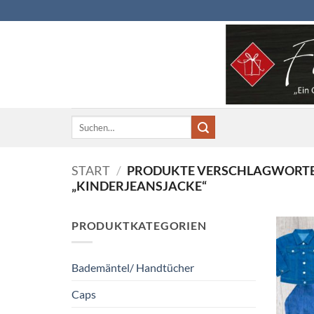
Zum
Inhalt
springen
Suchen
nach:
START
/
PRODUKTE VERSCHLAGWORTE
„KINDERJEANSJACKE“
PRODUKTKATEGORIEN
Bademäntel/ Handtücher
Caps