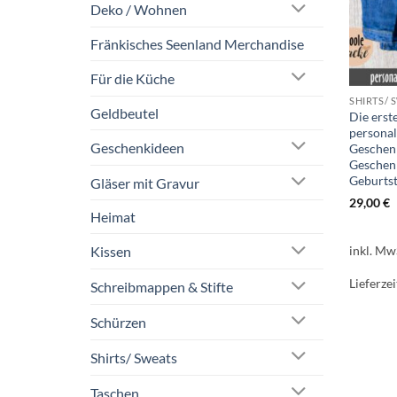
Deko / Wohnen
Fränkisches Seenland Merchandise
Für die Küche
SHIRTS/ 
Geldbeutel
Die erst
personal
Geschenkideen
Geschenk
Geschenk
Geburts
Gläser mit Gravur
29,00
€
Heimat
inkl. Mw
Kissen
Lieferzei
Schreibmappen & Stifte
Schürzen
Shirts/ Sweats
Taschen