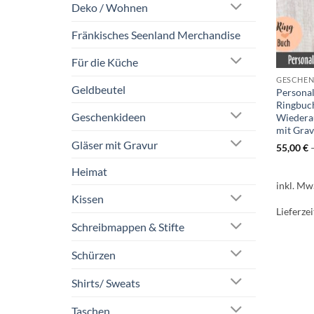
Deko / Wohnen
Fränkisches Seenland Merchandise
Für die Küche
GESCHENK
Geldbeutel
Personal
Ringbuc
Geschenkideen
Wiedera
mit Gra
Gläser mit Gravur
55,00
€
Heimat
inkl. Mw
Kissen
Lieferzei
Schreibmappen & Stifte
Schürzen
Shirts/ Sweats
Taschen