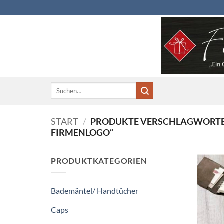
Zum
Inhalt
springen
Suchen
nach:
START
/
PRODUKTE VERSCHLAGWORTET
FIRMENLOGO“
PRODUKTKATEGORIEN
Bademäntel/ Handtücher
Caps