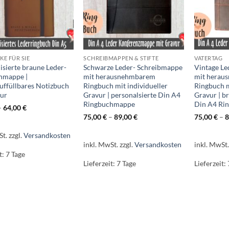
E FÜR SIE
SCHREIBMAPPEN & STIFTE
VATERTAG
isierte braune Leder-
Schwarze Leder- Schreibmappe
Vintage Le
hmappe |
mit herausnehmbarem
mit herau
uffüllbares Notizbuch
Ringbuch mit individueller
Ringbuch m
vur
Gravur | personalsierte Din A4
Gravur | b
Ringbuchmappe
Din A4 Ri
–
64,00
€
75,00
€
–
89,00
€
75,00
€
–
8
St.
zzgl.
Versandkosten
inkl. MwSt.
zzgl.
Versandkosten
inkl. MwSt
t:
7 Tage
Lieferzeit:
7 Tage
Lieferzeit: