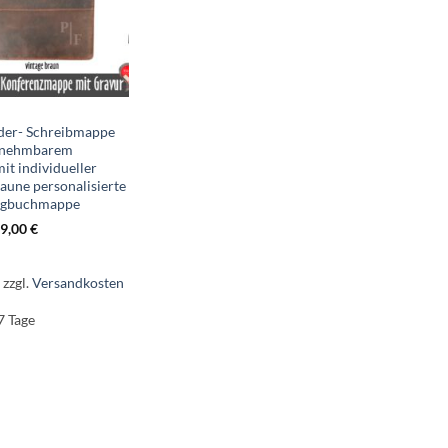
der- Schreibmappe
snehmbarem
it individueller
raune personalisierte
ngbuchmappe
9,00
€
.
zzgl.
Versandkosten
7 Tage