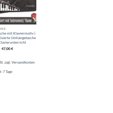
IKER
che mit Klaviermotiv |
lisierte Umhängetasche
Klavierunterricht
–
47,00
€
St.
zzgl.
Versandkosten
t:
7 Tage