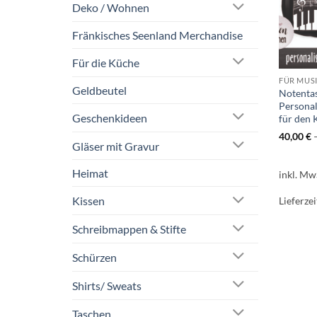
Deko / Wohnen
Fränkisches Seenland Merchandise
Für die Küche
FÜR MUS
Geldbeutel
Notentas
Persona
Geschenkideen
für den 
40,00
€
Gläser mit Gravur
Heimat
inkl. Mw
Kissen
Lieferzei
Schreibmappen & Stifte
Schürzen
Shirts/ Sweats
Taschen