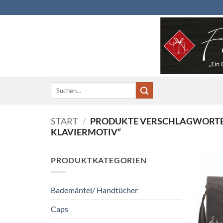
Zum
Inhalt
springen
Suchen
nach:
START
/
PRODUKTE VERSCHLAGWORTE
KLAVIERMOTIV“
PRODUKTKATEGORIEN
Bademäntel/ Handtücher
Caps