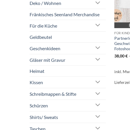
Deko / Wohnen
Fränkisches Seenland Merchandise
Für die Küche
FÜR KIN
Geldbeutel
Partnerl
Geschwis
Geschenkideen
Fotosho
38,00
€
Gläser mit Gravur
Heimat
inkl. Mw
Kissen
Lieferzei
Schreibmappen & Stifte
Schürzen
Shirts/ Sweats
Taschen