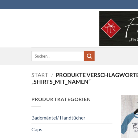
Zum
Inhalt
springen
Suchen
nach:
START
/
PRODUKTE VERSCHLAGWORTE
„SHIRTS_MIT_NAMEN“
PRODUKTKATEGORIEN
Bademäntel/ Handtücher
Caps