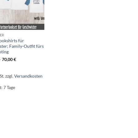
DER
ookshirts für
ter; Family-Outfit fürs
oting
–
70,00
€
St.
zzgl.
Versandkosten
t:
7 Tage