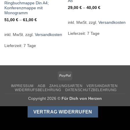
A5
Ringbuchmappe Din A4;
29,00
€
–
40,00
€
Konferenzmappe mit
Monogramm
51,00
€
–
61,00
€
inkl. MwSt.
zzgl.
Versandkosten
Lieferzeit:
7 Tage
inkl. MwSt.
zzgl.
Versandkosten
Lieferzeit:
7 Tage
PayPal
IMPRESSUM
AGB
ZAHLUNGSARTEN
VERSANDARTEN
WIDERRUFSBELEHRUNG
DATENSCHUTZBELEHRUNG
Copyright 2026 ©
Für Dich von Herzen
VERTRAG WIDERRUFEN