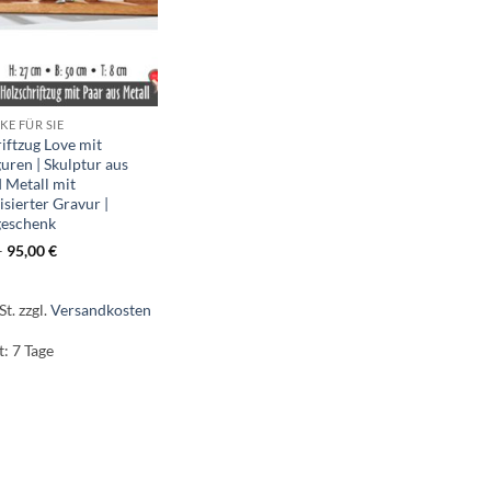
E FÜR SIE
iftzug Love mit
guren | Skulptur aus
 Metall mit
isierter Gravur |
geschenk
–
95,00
€
St.
zzgl.
Versandkosten
t:
7 Tage