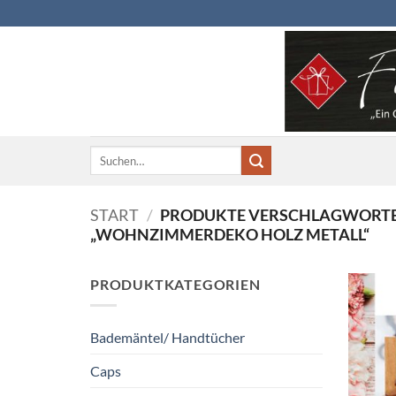
Zum
Inhalt
springen
Suchen
nach:
START
/
PRODUKTE VERSCHLAGWORTE
„WOHNZIMMERDEKO HOLZ METALL“
PRODUKTKATEGORIEN
Bademäntel/ Handtücher
Caps