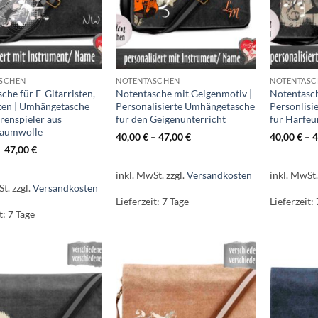
SCHEN
NOTENTASCHEN
NOTENTASC
che für E-Gitarristen,
Notentasche mit Geigenmotiv |
Notentasch
ten | Umhängetasche
Personalisierte Umhängetasche
Personlisi
rrenspieler aus
für den Geigenunterricht
für Harfeu
aumwolle
40,00
€
–
47,00
€
40,00
€
–
4
–
47,00
€
inkl. MwSt.
zzgl.
Versandkosten
inkl. MwSt
St.
zzgl.
Versandkosten
Lieferzeit:
7 Tage
Lieferzeit:
t:
7 Tage