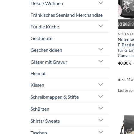
Deko / Wohnen
Fränkisches Seenland Merchandise
Für die Küche
NOTENTA
Geldbeutel
Notentas
E-Bassis
Geschenkideen
für Gita
Canvasb
Gläser mit Gravur
40,00
€
Heimat
inkl. Mw
Kissen
Lieferzei
Schreibmappen & Stifte
Schürzen
Shirts/ Sweats
Taschen