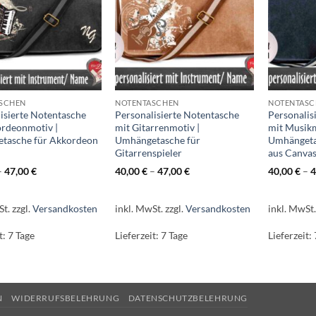
SCHEN
NOTENTASCHEN
NOTENTASC
isierte Notentasche
Personalisierte Notentasche
Personalis
ordeonmotiv |
mit Gitarrenmotiv |
mit Musikm
tasche für Akkordeon
Umhängetasche für
Umhängeta
Gitarrenspieler
aus Canva
–
47,00
€
40,00
€
–
47,00
€
40,00
€
–
4
St.
zzgl.
Versandkosten
inkl. MwSt.
zzgl.
Versandkosten
inkl. MwSt
t:
7 Tage
Lieferzeit:
7 Tage
Lieferzeit:
N
WIDERRUFSBELEHRUNG
DATENSCHUTZBELEHRUNG