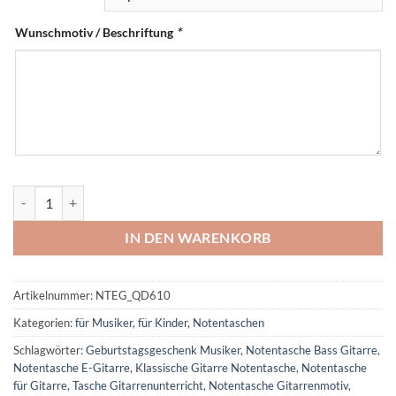
Wunschmotiv / Beschriftung
*
Notentasche für E-Gitarristen, E-Bassisten | Umhängetasche für Git
IN DEN WARENKORB
Artikelnummer:
NTEG_QD610
Kategorien:
für Musiker
,
für Kinder
,
Notentaschen
Schlagwörter:
Geburtstagsgeschenk Musiker
,
Notentasche Bass Gitarre
,
Notentasche E-Gitarre
,
Klassische Gitarre Notentasche
,
Notentasche
für Gitarre
,
Tasche Gitarrenunterricht
,
Notentasche Gitarrenmotiv
,