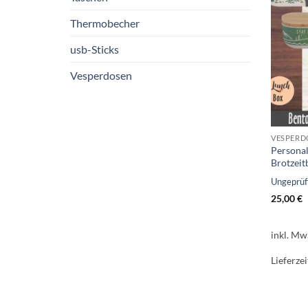
Thermobecher
usb-Sticks
Vesperdosen
VESPERD
Personal
Brotzei
Ungeprü
25,00
€
inkl. Mw
Lieferzei