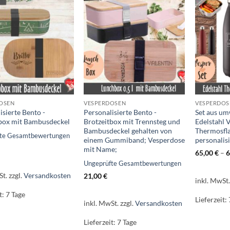
OSEN
VESPERDOSEN
VESPERDOS
isierte Bento -
Personalisierte Bento -
Set aus um
tbox mit Bambusdeckel
Brotzeitbox mit Trennsteg und
Edelstahl 
Bambusdeckel gehalten von
Thermosfla
fte Gesamtbewertungen
einem Gummiband; Vesperdose
personalis
mit Name;
65,00
€
–
6
Ungeprüfte Gesamtbewertungen
St.
zzgl.
Versandkosten
21,00
€
inkl. MwSt
t:
7 Tage
Lieferzeit:
inkl. MwSt.
zzgl.
Versandkosten
Lieferzeit:
7 Tage