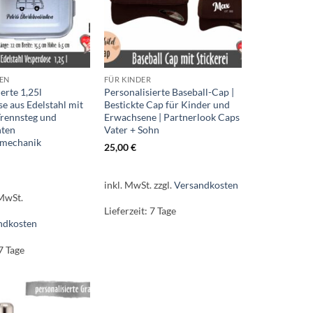
EN
FÜR KINDER
erte 1,25l
Personalisierte Baseball-Cap |
se aus Edelstahl mit
Bestickte Cap für Kinder und
Trennsteg und
Erwachsene | Partnerlook Caps
hten
Vater + Sohn
smechanik
25,00
€
inkl. MwSt.
zzgl.
Versandkosten
 MwSt.
Lieferzeit:
7 Tage
ndkosten
7 Tage