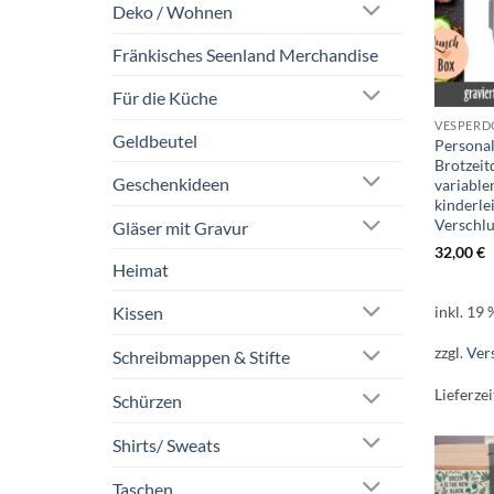
Deko / Wohnen
Fränkisches Seenland Merchandise
Für die Küche
VESPERD
Geldbeutel
Personal
Brotzeit
Geschenkideen
variable
kinderle
Verschl
Gläser mit Gravur
32,00
€
Heimat
inkl. 19
Kissen
zzgl.
Ver
Schreibmappen & Stifte
Lieferzei
Schürzen
Shirts/ Sweats
Taschen