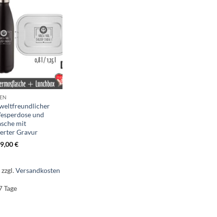
EN
weltfreundlicher
Vesperdose und
sche mit
ierter Gravur
9,00
€
.
zzgl.
Versandkosten
7 Tage