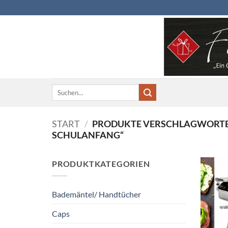
Zum
Inhalt
springen
Suchen
nach:
START
/
PRODUKTE VERSCHLAGWORTET
SCHULANFANG“
PRODUKTKATEGORIEN
Bademäntel/ Handtücher
Caps