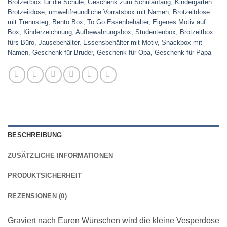
Brotzeitbox für die Schule
,
Geschenk zum Schulanfang
,
Kindergarten
Brotzeitdose
,
umweltfreundliche Vorratsbox mit Namen
,
Brotzeitdose
mit Trennsteg
,
Bento Box
,
To Go Essenbehälter
,
Eigenes Motiv auf
Box
,
Kinderzeichnung
,
Aufbewahrungsbox
,
Studentenbox
,
Brotzeitbox
fürs Büro
,
Jausebehälter
,
Essensbehälter mit Motiv
,
Snackbox mit
Namen
,
Geschenk für Bruder
,
Geschenk für Opa
,
Geschenk für Papa
BESCHREIBUNG
ZUSÄTZLICHE INFORMATIONEN
PRODUKTSICHERHEIT
REZENSIONEN (0)
Graviert nach Euren Wünschen wird die kleine Vesperdose