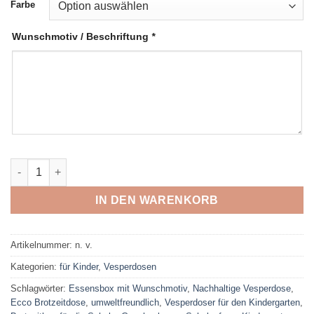
Farbe
Wunschmotiv / Beschriftung
*
Personalisierte Bento -Brotzeitbox mit Trennsteg und Bambu
IN DEN WARENKORB
Artikelnummer:
n. v.
Kategorien:
für Kinder
,
Vesperdosen
Schlagwörter:
Essensbox mit Wunschmotiv
,
Nachhaltige Vesperdose
,
Ecco Brotzeitdose
,
umweltfreundlich
,
Vesperdoser für den Kindergarten
,