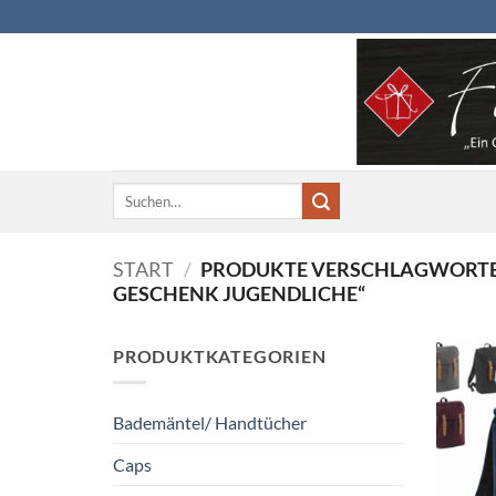
Zum
Inhalt
springen
Suchen
nach:
START
/
PRODUKTE VERSCHLAGWORTET
GESCHENK JUGENDLICHE“
PRODUKTKATEGORIEN
Bademäntel/ Handtücher
Caps