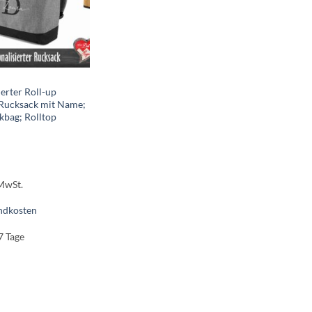
ierter Roll-up
 Rucksack mit Name;
kbag; Rolltop
 MwSt.
ndkosten
7 Tage