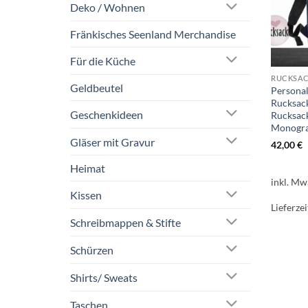
Deko / Wohnen
Fränkisches Seenland Merchandise
Für die Küche
RUCKSA
Geldbeutel
Personal
Rucksack
Geschenkideen
Rucksack
Monogr
Gläser mit Gravur
42,00
€
Heimat
inkl. Mw
Kissen
Lieferzei
Schreibmappen & Stifte
Schürzen
Shirts/ Sweats
Taschen