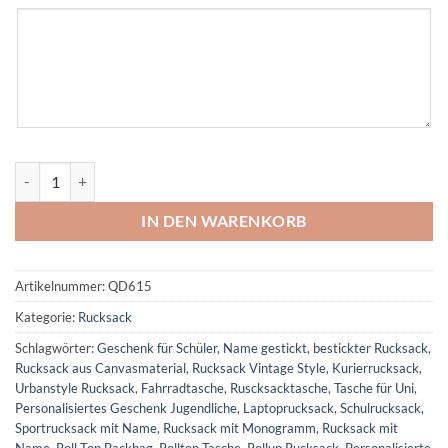
Personalisierter Canvas Rucksack; Vintage Look Rucksack mit ges
IN DEN WARENKORB
Artikelnummer:
QD615
Kategorie:
Rucksack
Schlagwörter:
Geschenk für Schüler
,
Name gestickt
,
bestickter Rucksack
,
Rucksack aus Canvasmaterial
,
Rucksack Vintage Style
,
Kurierrucksack
,
Urbanstyle Rucksack
,
Fahrradtasche
,
Ruscksacktasche
,
Tasche für Uni
,
Personalisiertes Geschenk Jugendliche
,
Laptoprucksack
,
Schulrucksack
,
Sportrucksack mit Name
,
Rucksack mit Monogramm
,
Rucksack mit
Name
,
Roll Top Backbag
,
Rolltop Tasche
,
Rollup Rucksack
,
Personalisierte