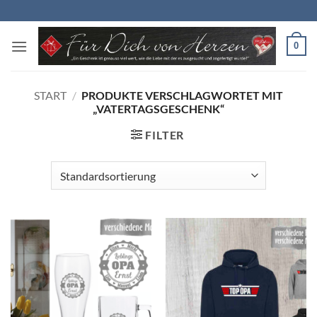
Zum
Inhalt
springen
0
START
/
PRODUKTE VERSCHLAGWORTET MIT
„VATERTAGSGESCHENK“
FILTER