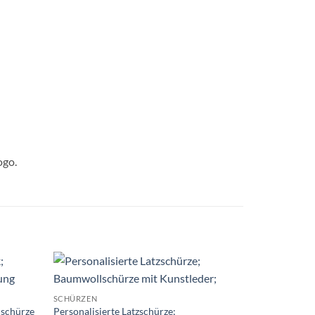
ogo.
SCHÜRZEN
SCHÜRZEN
lschürze
Personalisierte Latzschürze;
Kurze persona