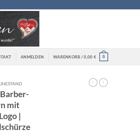
0
TAKT
ANMELDEN
WARENKORB /
0,00
€
UHESTAND
 Barber-
rn mit
Logo |
lschürze