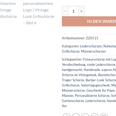
Coole Schürze im Barber-Style mi
IN DEN WAR
Artikelnummer:
ZZ0515
Kategorien:
Lederschürzen
,
Ruhesta
Grillschürze
,
Männerschürzen
Schlagwörter:
Friseurschürze mit Lo
Verabschiedung
,
coole Lederschürze
handgemacht
,
Handmade
,
xapron At
Schürze im Vintagelook
,
Bastelschür
Träger Schürze
,
Barber-Look Schürz
Grillschürze
,
Vatertagsgeschenk
,
Mä
Männerschürze
,
Geschenk für Papa
,
Männer
,
Personalisierte Schürze
,
Sc
Gartenschürze
,
Lederschürze
,
Handw
Ihn