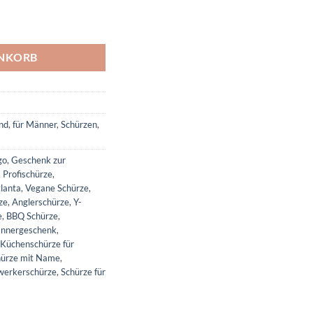
t Y-Trägern mit personalisiertem Logo | Vintage Look Grillschürze Meng
ENKORB
nd
,
für Männer
,
Schürzen
,
go
,
Geschenk zur
,
Profischürze
,
lanta
,
Vegane Schürze
,
ze
,
Anglerschürze
,
Y-
e
,
BBQ Schürze
,
nnergeschenk
,
Küchenschürze für
hürze mit Name
,
erkerschürze
,
Schürze für