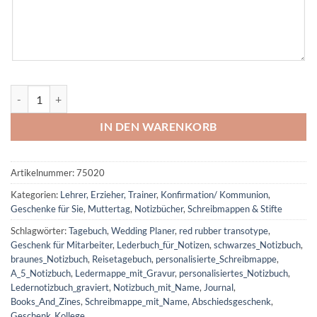
hellbraunes Notizbuch mit Gravur | personalisierte Notizbuch mit el
IN DEN WARENKORB
Artikelnummer:
75020
Kategorien:
Lehrer, Erzieher, Trainer
,
Konfirmation/ Kommunion
,
Geschenke für Sie
,
Muttertag
,
Notizbücher
,
Schreibmappen & Stifte
Schlagwörter:
Tagebuch
,
Wedding Planer
,
red rubber transotype
,
Geschenk für Mitarbeiter
,
Lederbuch_für_Notizen
,
schwarzes_Notizbuch
,
braunes_Notizbuch
,
Reisetagebuch
,
personalisierte_Schreibmappe
,
A_5_Notizbuch
,
Ledermappe_mit_Gravur
,
personalisiertes_Notizbuch
,
Ledernotizbuch_graviert
,
Notizbuch_mit_Name
,
Journal
,
Books_And_Zines
,
Schreibmappe_mit_Name
,
Abschiedsgeschenk
,
Geschenk_Kollege