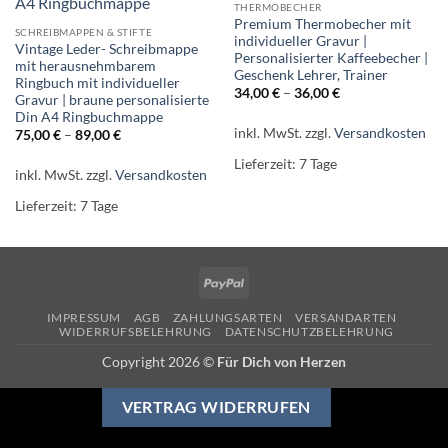
THERMOBECHER
Premium Thermobecher mit
SCHREIBMAPPEN & STIFTE
individueller Gravur |
Vintage Leder- Schreibmappe
Personalisierter Kaffeebecher |
mit herausnehmbarem
Geschenk Lehrer, Trainer
Ringbuch mit individueller
34,00
€
–
36,00
€
Gravur | braune personalisierte
Din A4 Ringbuchmappe
inkl. MwSt.
zzgl.
Versandkosten
75,00
€
–
89,00
€
Lieferzeit:
7 Tage
inkl. MwSt.
zzgl.
Versandkosten
Lieferzeit:
7 Tage
PayPal
IMPRESSUM
AGB
ZAHLUNGSARTEN
VERSANDARTEN
WIDERRUFSBELEHRUNG
DATENSCHUTZBELEHRUNG
Copyright 2026 ©
Für Dich von Herzen
VERTRAG WIDERRUFEN