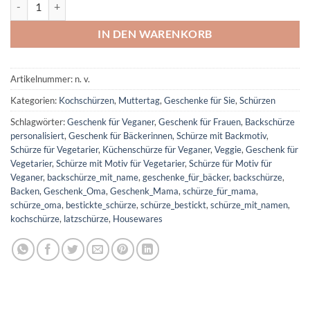
Personalisierte Latzschürze; Canvas Küchenschürze Menge
IN DEN WARENKORB
Artikelnummer:
n. v.
Kategorien:
Kochschürzen
,
Muttertag
,
Geschenke für Sie
,
Schürzen
Schlagwörter:
Geschenk für Veganer
,
Geschenk für Frauen
,
Backschürze
personalisiert
,
Geschenk für Bäckerinnen
,
Schürze mit Backmotiv
,
Schürze für Vegetarier
,
Küchenschürze für Veganer
,
Veggie
,
Geschenk für
Vegetarier
,
Schürze mit Motiv für Vegetarier
,
Schürze für Motiv für
Veganer
,
backschürze_mit_name
,
geschenke_für_bäcker
,
backschürze
,
Backen
,
Geschenk_Oma
,
Geschenk_Mama
,
schürze_für_mama
,
schürze_oma
,
bestickte_schürze
,
schürze_bestickt
,
schürze_mit_namen
,
kochschürze
,
latzschürze
,
Housewares