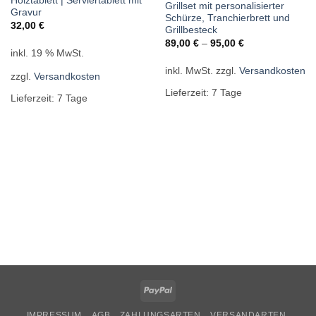
Holztablett | Serviertablett mit
Grillset mit personalisierter
Gravur
Schürze, Tranchierbrett und
32,00
€
Grillbesteck
89,00
€
–
95,00
€
inkl. 19 % MwSt.
inkl. MwSt.
zzgl.
Versandkosten
zzgl.
Versandkosten
Lieferzeit:
7 Tage
Lieferzeit:
7 Tage
PayPal
IMPRESSUM
AGB
ZAHLUNGSARTEN
VERSANDARTEN