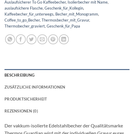
Auslaufsicherer To Go Kaffeebecher
,
Isolierbecher mit Name
,
auslaufsichere Flasche
,
Geschenk_für_Kollegin
,
Kaffeebecher_für_unterwegs
,
Becher_mit_Monogramm
,
Coffee_to_go_Becher
,
Thermosbecher_mit_Gravur
,
Thermobecher_graviert
,
Geschenk_für_Papa
BESCHREIBUNG
ZUSÄTZLICHE INFORMATIONEN
PRODUKTSICHERHEIT
REZENSIONEN (0)
Der vakkum-isolierte Edelstahlbecher der Qualitätsmarke
Thermos Guardian wird mit der individuellen Gravur eures