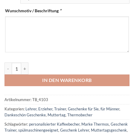
Wunschmotiv / Beschriftung
*
Thermobecher mit Gravur | personalisierter Thermosbecher Marke Th
IN DEN WARENKORB
Artikelnummer:
TB_4103
Kategorien:
Lehrer, Erzieher, Trainer
,
Geschenke für Sie
,
für Männer
,
Dankeschön Geschenke
,
Muttertag
,
Thermobecher
Schlagwörter:
personalisierter Kaffeebecher
,
Marke Thermos
,
Geschenk
Trainer
,
spülmaschinengeeignet
,
Geschenk Lehrer
,
Muttertagsgeschenk
,