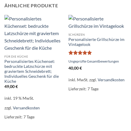
ÄHNLICHE PRODUKTE
SCHÜRZEN
Personalisierte Grillschürze im
Vintagelook
FÜR DIE KÜCHE
Bewertet
Personalisiertes Küchenset:
Ungeprüfte Gesamtbewertungen
mit
5
von
bedruckte Latzschürze mit
40,00
€
5
graviertem Schneidebrett;
Individuelles Geschenk für die
inkl. MwSt.
zzgl.
Versandkosten
Küche
49,00
€
Lieferzeit:
7 Tage
inkl. 19 % MwSt.
zzgl.
Versandkosten
Lieferzeit:
7 Tage