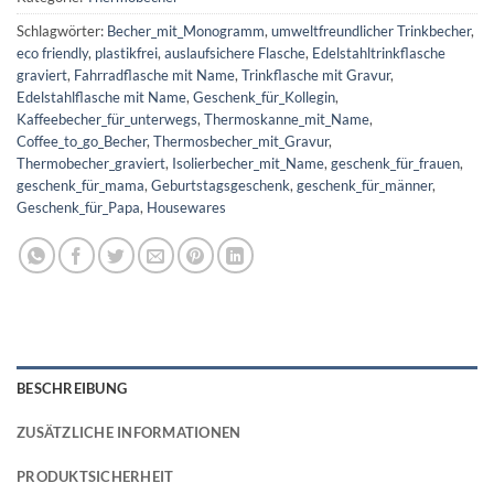
Schlagwörter:
Becher_mit_Monogramm
,
umweltfreundlicher Trinkbecher
,
eco friendly
,
plastikfrei
,
auslaufsichere Flasche
,
Edelstahltrinkflasche
graviert
,
Fahrradflasche mit Name
,
Trinkflasche mit Gravur
,
Edelstahlflasche mit Name
,
Geschenk_für_Kollegin
,
Kaffeebecher_für_unterwegs
,
Thermoskanne_mit_Name
,
Coffee_to_go_Becher
,
Thermosbecher_mit_Gravur
,
Thermobecher_graviert
,
Isolierbecher_mit_Name
,
geschenk_für_frauen
,
geschenk_für_mama
,
Geburtstagsgeschenk
,
geschenk_für_männer
,
Geschenk_für_Papa
,
Housewares
BESCHREIBUNG
ZUSÄTZLICHE INFORMATIONEN
PRODUKTSICHERHEIT