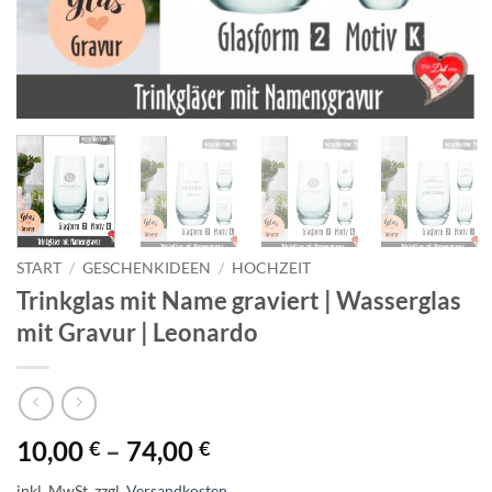
START
/
GESCHENKIDEEN
/
HOCHZEIT
Trinkglas mit Name graviert | Wasserglas
mit Gravur | Leonardo
10,00
–
74,00
€
€
inkl. MwSt.
zzgl.
Versandkosten